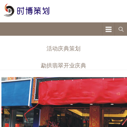
活动庆典策划
勐拱翡翠开业庆典