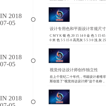
广和应用，它是现代企业走向整体化、
形象化和系统管理的一种全新的概念。
其定义是：将企业经营理念于精神文
IN 2018
化，运用整体传达系统（特别是视觉传
07-05
达系统），传达给企业内部与大众，并
使其对……
设计专用色和平面设计常规尺寸
C M Y K 银 色 20 15 14 0 金 色 5 15 65
0 米 色 5 5 15 0 高亮灰 5 5 3 0 浅 灰 25
16 16 0 中 灰 50 37 37 0 深 紫 100 68
10 25 深紫红 85 95 10 0 海水色 60 0 25
0 柠檬黄 5 18 75 0 暗 红 20 100 80 5 橘
IN 2018
红 5 100 100 5 橙 色 5 50 100 0 深褐色
07-05
45 65 100 40 粉红色 5 40 5 0 平面设计
常用制作尺寸 名片 横版:90*55mm
视觉传达设计师创作独立性
8……
在上个世纪二十年代，书籍设计者维岑
斯创造了“视觉传达设计师”这个名称，
形容“使印刷传达有结构和视觉形式的
个人活动”①行为。它的意义在很大程
度上预示了视觉传达设计师工作方式的
IN 2018
独立性。从传达设计开始的一个人独立
07-05
工作的创作方式，到现在由自己决