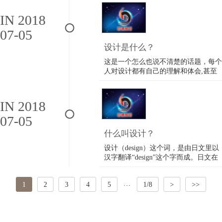
公交站牌、电话亭、公园的座椅，甚至
每一幅海报，都应该具有设计感。这也
IN 2018
一座城市市民的文化素养和生活品质。
07-05
海……
设计是什么？
这是一个怎么也说不清楚的话题，每个
人对设计都有自己的理解和体会,甚至
具体到一个点，一个色块。那么设计是
什么呢，设计是一种跳跃性或者是逻辑
性思维的某种冲动，是大脑对思维的一
IN 2018
种具像化，而这就是我们通常所说的创
07-05
意，我个人比较不赞同把创意单提到设
计……
什么叫设计？
设计（design）这个词，是由日文里以
汉字翻译“design”这个字而成。日文在
翻译“design”这个词时除了使用“设
计”这个词以外， 也曾用“意匠”、“图
1
2
3
4
5
1/8
>
>>
案”、“构成”、“造形”等等汉字所组成
···
的词来表示“design”。 所以在了解什么
是“设计”时，我们可以先对这些字……