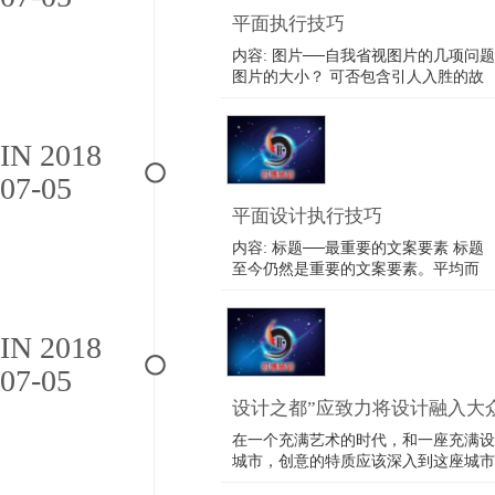
定……
平面执行技巧
内容: 图片──自我省视图片的几项问题
图片的大小？ 可否包含引人入胜的故
事？ 可否让图片具有新闻性？ 是否可
以示范产品？ 产品可否成为图片的主
角？ 是否具有出人意料的视觉效果？
IN 2018
照片还是绘画？ 是否投注了足够的心
07-05
力？ 图片──图片的大小？ 通常一张篇
幅……
平面设计执行技巧
内容: 标题──最重要的文案要素 标题
至今仍然是重要的文案要素。平均而
言，四个看广告的人中，有三个人会看
标题，却只有一个阅读内文。 当你决
定了图片跟标题时，你已经花掉了客户
IN 2018
80％的预算。 自我省视标题的几项问
07-05
题（1） 标题是否承诺了一项利益点？
标题是……
设计之都”应致力将设计融入大
在一个充满艺术的时代，和一座充满设
城市，创意的特质应该深入到这座城市
个角落，大到城市的规划、建筑、景观