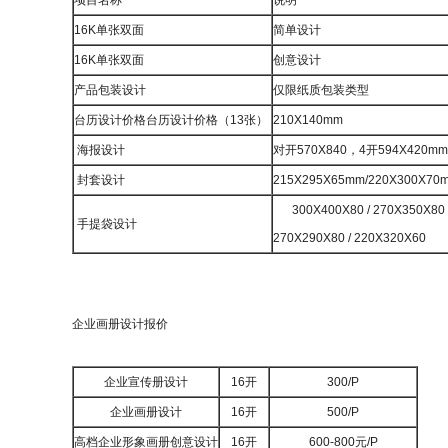
项目名称
说明
16K单张双面
简单设计
16K单张双面
创意设计
产品包装设计
仅限纸质包装类型
台历设计价格台历设计价格（13张）
210X140mm
海报设计
对开570X840，4开594X420m
封套设计
215X295X65mm/220X300X70
300X400X80 / 270X350X80
手提袋设计
270X290X80 / 220X320X60
企业画册设计报价
企业宣传册设计
16开
300/P
企业画册设计
16开
500/P
高档企业形象画册创意设计
16开
600-800元/P