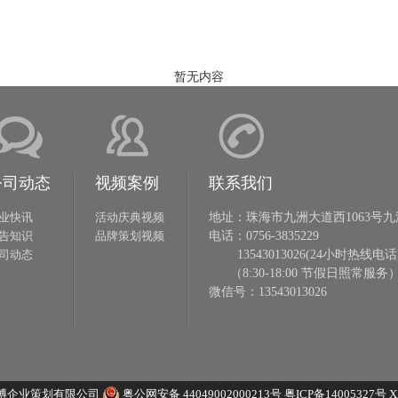
暂无内容
公司动态
视频案例
联系我们
业快讯
活动庆典视频
地址：珠海市九洲大道西1063号九
告知识
品牌策划视频
电话：0756-3835229
司动态
13543013026(24小时热线电话
（8:30-18:00 节假日照常服务
微信号：13543013026
博企业策划有限公司
粤公网安备 44049002000213号
粤ICP备14005327号