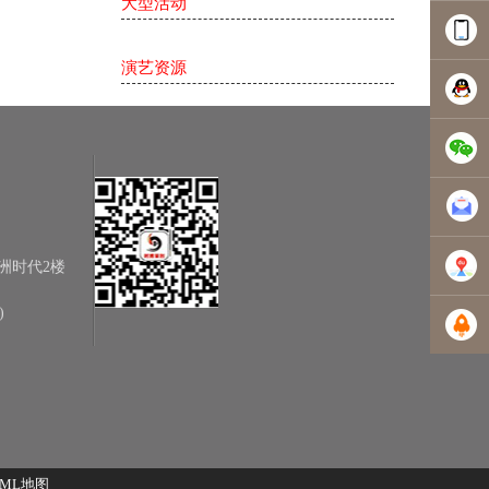
大型活动
0756-
演艺资源
3835229
1354301
5068046
5068046
洲时代2楼
)
地图导
）
航
XML地图