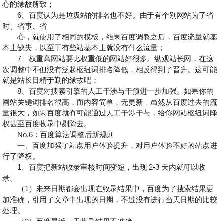
心的缘故所致；
6、百度认为是垃圾站的排名也不好。由于有个别网站为了省
时、省事、省
心，就使用了相同的模板，结果百度调整之后，百度流量就基
本上缺失，以至于有些站基本上就没有什么流量；
7、权重高网站要比权重低的网站好很多。纵观站长网，在这
次调整中不但没有泛起枢纽词排名降低，相反得到了晋升。这可能
就是站长日精于勤的缘故吧；
8、百度对搜素引擎的人工干涉与干预进一步加强。如果你的
网站关键词排名很高，而内容简单，无更新，虽然从百度过去的流
量很大，如果百度就有可能通过人工干涉干与，给你网站枢纽词降
权甚至百度收录中剔除去。
No.6：百度算法调整后新规则
一、百度加强了站点用户体验提升，对用户体验不好的站点进
行了降权。
1、百度把新站收录审核时间变短，出现 2-3 天内就可以收
录。
（1）未来日期都会出现在收录结果中，百度为了搜索结果更
加准确，引用了文章中出现的日期，不过没有进行当天日期的比较
处理。