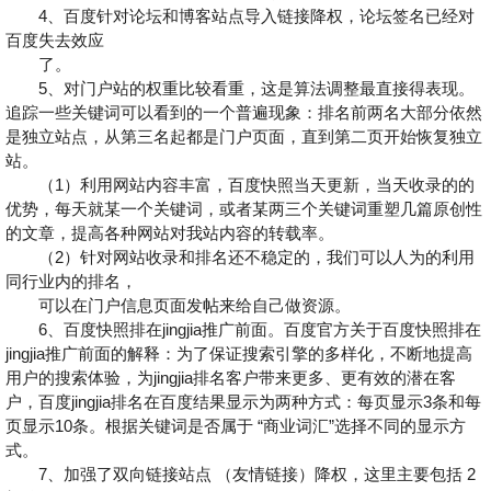
4、百度针对论坛和博客站点导入链接降权，论坛签名已经对
百度失去效应
了。
5、对门户站的权重比较看重，这是算法调整最直接得表现。
追踪一些关键词可以看到的一个普遍现象：排名前两名大部分依然
是独立站点，从第三名起都是门户页面，直到第二页开始恢复独立
站。
（1）利用网站内容丰富，百度快照当天更新，当天收录的的
优势，每天就某一个关键词，或者某两三个关键词重塑几篇原创性
的文章，提高各种网站对我站内容的转载率。
（2）针对网站收录和排名还不稳定的，我们可以人为的利用
同行业内的排名，
可以在门户信息页面发帖来给自己做资源。
6、百度快照排在jingjia推广前面。百度官方关于百度快照排在
jingjia推广前面的解释：为了保证搜索引擎的多样化，不断地提高
用户的搜索体验，为jingjia排名客户带来更多、更有效的潜在客
户，百度jingjia排名在百度结果显示为两种方式：每页显示3条和每
页显示10条。根据关键词是否属于 “商业词汇”选择不同的显示方
式。
7、加强了双向链接站点 （友情链接）降权，这里主要包括 2