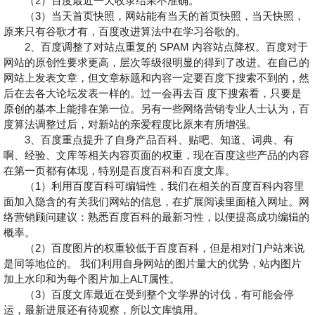
（2）百度最近一天收录结果不准确。
（3）当天首页快照，网站能有当天的首页快照，当天快照，
原来只有谷歌才有，百度改进算法中在学习谷歌的。
2、百度调整了对站点重复的 SPAM 内容站点降权。百度对于
网站的原创性要求更高，层次等级很明显的得到了改进。在自己的
网站上发表文章，但文章标题和内容一定要百度下搜索不到的，然
后在去各大论坛发表一样的。过一会再去百 度下搜索看，只要是
原创的基本上能排在第一位。另有一些网络营销专业人士认为，百
度算法调整过后，对新站的亲爱程度比原来有所增强。
3、百度重点提升了自身产品百科、贴吧、知道、词典、有
啊、经验、文库等相关内容页面的权重，现在百度这些产品的内容
在第一页都有体现，特别是百度百科和百度文库。
（1）利用百度百科可编辑性，我们在相关的百度百科内容里
面加入隐含的有关我们网站的信息，在扩展阅读里面植入网址。网
络营销顾问建议：熟悉百度百科的最新习性，以便提高成功编辑的
概率。
（2）百度图片的权重较低于百度百科，但是相对门户站来说
是同等地位的。 我们利用自身网站的图片量大的优势，站内图片
加上水印和为每个图片加上ALT属性。
（3）百度文库最近在受到整个文学界的讨伐，有可能会停
运，最新进展还有待观察，所以文库慎用。