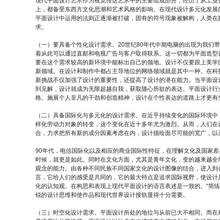
现代平面设计艺术作为视觉传达艺术中的主要组成部分，经历了从工业
上，都备受东西方文化思潮和艺术风格的影响。在现代设计多元化发展
平面设计中运用的法则正逐渐被打破，固有的符号现象被解构，人类在
求。
（一）要具备个性化设计需求。20世纪80年代中期电脑的出现为我们带来
着从此可以通过直邮和电视广告与客户取得联系。这一切都为平面造型
要在这个需求较高的新环境中能标出自己的领地。设计不仅要跟上美学
新领域。在设计和制作中都占主导地位的网络领域就是其中一种。在科
新挑战不仅加强了设计的重要性，还提高了设计的潜在能力。当平面设
到见解，设计就成为无限超越自我，获取随心所欲的表达。平面设计行
格。施展个人非凡的干劲和创造精神，设计在个性表达的道路上才更有
（二）具备国际化与多元化的设计需求。在近乎持续变化的国际环境中
样化劳动力对象的转变，这个变化在近十多年尤为激烈。从而，人们在
合，力求把所有新的成分因素考虑在内，设计描绘面尽可能的宽广，以
90年代，电信国际化以及相应的商业国际性特征，在理解文化及国家
时候，就更是如此。同时在文化方面，尤其是青年文化，变的越来越全
观念的能力。由各种不同民族不同国家文化的设计图像的结合，进入到
言，它给人们的感受是共同的，它的最大特点是追求国际视野，使设计
化的认知观。在构思和表现上现代平面设计的语言表述是一致的。“简
锐的设计思维和使作品和现代世界设计接轨显得十分需要。
（三）时空化设计需求。平面设计所处的地位与从前已大不相同。而在