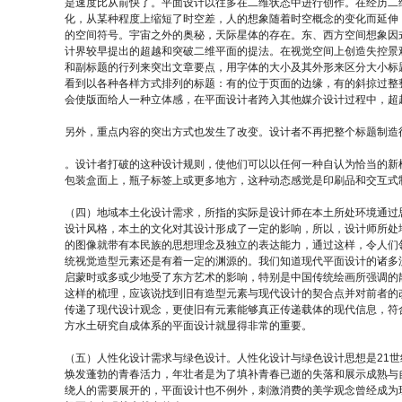
是速度比从前快了。平面设计以往多在二维状态中进行创作。在经历二
化，从某种程度上缩短了时空差，人的想象随着时空概念的变化而延伸
的空间符号。宇宙之外的奥秘，天际星体的存在。东、西方空间想象因
计界较早提出的超越和突破二维平面的提法。在视觉空间上创造失控景观
和副标题的行列来突出文章要点，用字体的大小及其外形来区分大小标
看到以各种各样方式排列的标题：有的位于页面的边缘，有的斜掠过整
会使版面给人一种立体感，在平面设计者跨入其他媒介设计过程中，超
另外，重点内容的突出方式也发生了改变。设计者不再把整个标题制造
。设计者打破的这种设计规则，使他们可以以任何一种自认为恰当的新
包装盒面上，瓶子标签上或更多地方，这种动态感觉是印刷品和交互式
（四）地域本土化设计需求，所指的实际是设计师在本土所处环境通过
设计风格，本土的文化对其设计形成了一定的影响，所以，设计师所处
的图像就带有本民族的思想理念及独立的表达能力，通过这样，令人们
统视觉造型元素还是有着一定的渊源的。我们知道现代平面设计的诸多
启蒙时或多或少地受了东方艺术的影响，特别是中国传统绘画所强调的
这样的梳理，应该说找到旧有造型元素与现代设计的契合点并对前者的
传递了现代设计观念，更使旧有元素能够真正传递载体的现代信息，符
方水土研究自成体系的平面设计就显得非常的重要。
（五）人性化设计需求与绿色设计。人性化设计与绿色设计思想是21
焕发蓬勃的青春活力，年壮者是为了填补青春已逝的失落和展示成熟与
绕人的需要展开的，平面设计也不例外，刺激消费的美学观念曾经成为