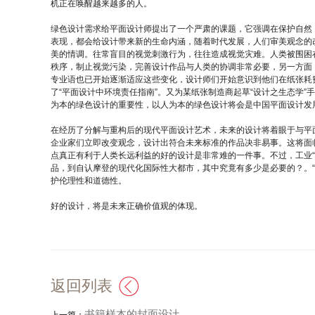
机正在唤醒越来越多的人。
绿色设计需求给平面设计师提出了一个严肃的课题，它强调在保护自然
表现，都会给设计带来新的生命内涵，随着时代发展，人们审美观念的
美的情调。往常盲目的视觉刺激行为，往往造成视觉灾难。人类被围困
秩序，制止视觉污染，完善设计作品与人类的协调非常必要，另一方面
专业语也已开始逐渐适应这些变化，设计师们开始意识到他们在纸张耗费
了“平面设计中环境责任指南”。又为某纸张制造商起草“设计之生态学
为本的绿色设计的重要性，以人为本的绿色设计将会是中国平面设计发
在经历了分解与重构后的现代平面设计艺术，未来的设计将着眼于与平
企业家们立即改变观念，设计出符合未来标准的作品决非易事。这将面
点真正有利于人类长远利益的好的设计是非常难的一件事。不过，工业
品，到自认摩登的现代化国际性大都市，其中究竟有多少是必要的？。“合
护伦理性和道德性。
好的设计，将是未来正确价值观的体现。
返回列表
书籍样本的封面设计