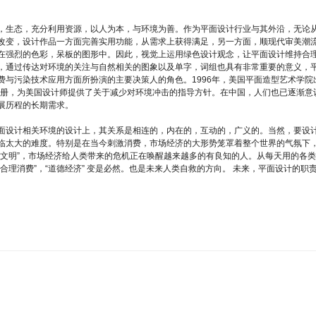
，生态，充分利用资源，以人为本，与环境为善。作为平面设计行业与其外沿，无论
改变，设计作品一方面完善实用功能，从需求上获得满足，另一方面，顺现代审美潮
在强烈的色彩，呆板的图形中。因此，视觉上运用绿色设计观念，让平面设计维持合
，通过传达对环境的关注与自然相关的图象以及单字，词组也具有非常重要的意义，
与污染技术应用方面所扮演的主要决策人的角色。1996年，美国平面造型艺术学院
”手册，为美国设计师提供了关于减少对环境冲击的指导方针。在中国，人们也已逐渐意
展历程的长期需求。
面设计相关环境的设计上，其关系是相连的，内在的，互动的，广义的。当然，要设
临太大的难度。特别是在当今刺激消费，市场经济的大形势笼罩着整个世界的气氛下
“文明”，市场经济给人类带来的危机正在唤醒越来越多的有良知的人。从每天用的各
理消费”，“道德经济” 变是必然。也是未来人类自救的方向。 未来，平面设计的职