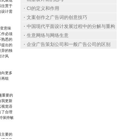
形式表现
以往贯于
CI的定义和作用
的设计需
文案创作之广告词的创意技巧
中国现代平面设计发展过程中的分解与重构
剧变意味
工作必须
生意网络与网络生意
不熟悉的
企业广告策划公司和一般广告公司的区别
界提出的
差异的独
设计风
趋向更多
行再组
越重要的
自我更新
其视觉语
出了合理
对保持敏
最主要的