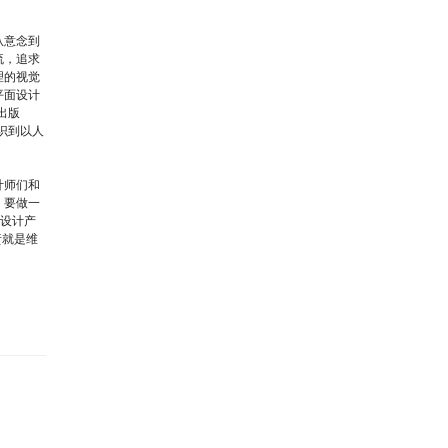
从意念到
流，追求
理的视觉
平面设计
出版
识到以人
计师们和
，要做一
类设计产
责就是维