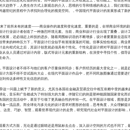
化社会到信息化社会的转变。而中国的平面设计艺术在观念上，在功能上、在语意和
的大趋势下，人类生存方式上新观念的介入，思维的引导和情感的表达上，我们发现
跨越世纪的里程中力求找到合理化的视觉空间。，中国现代平面设计的发展形成了新
了前所未有的速度-------商业操作的速度和变化速度。重要的是，全球商业环境的
设计行业设计者创造了一种激烈环境元素。当前，商业和设计行业出现了重叠，设计
的发展，还必须赶上科技的进步。随着周围标识语的不断增多，设计者要重新去适应
技带来的种种压力下，平面设计行业似乎有渐渐衰落的可能。但事实恰恰相反，商业
计走向程式化之后，其设计创意就必须具有个性化。个性化是设计师对平面设计个性
业从业人员通过对设计内容，版式等设计元素的重新组构，在演变中寻找个性，倡导
生命力。
，平面设计者不得不与他们的客户尽量保持同步；客户所经历的最大变化之一，就是
设计方面不得不尝试面向大众，在现代平面设计作品中，把不同民族图像通过需要进
达到传达多样性文化信息的目的。
差异这一问题上赋予了新的意义。尤其当各国在金融及贸易交往中相互依赖中变的越来
球化，音乐和广告都成为了特别强大的力量，伴随它们的则是那种能跟随国家变化而
各国的交流活动中，甚至于引领了更具融合性的年轻一代。在平面设计领域，图形是
具备一流品质。而全球化与多元化的设计需求对图形的创造，思考角度，大众理解提
练、达意、巧妙、智慧，观看世界现代设计的走势，研究现代社会对平面设计的影响，
观看方式方面，无论是通过眼睛还是用鼠标去点击，深入设计空间的方式也不同了，