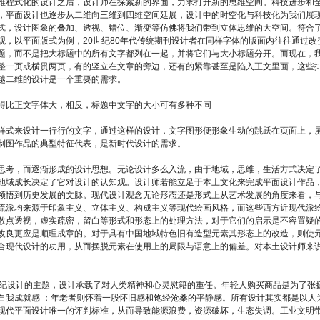
维程式化的设计之后，设计师在探索新的界面，力求打开新的思维空间。科技进步和
，平面设计也逐步从二维向三维到四维空间延展，设计中的时空化与科技化为我们展
式，设计图象的叠加、透视、错位、渐变等仿佛将我们带到立体思维的大空间。符合
，以平面版式为例，20世纪80年代传统期刊设计者在同样字体的版面内往往通过改
题，而不是把大标题中的所有文字都列在一起，并将它们与大小标题分开。而现在，
整一页或横贯两页，有的竖立在文章的旁边，还有的紧靠甚至是陷入正文里面，这些
越二维的设计是一个重要的需求。
得比正文字体大，相反，标题中文字的大小可有多种不同
样式来设计一行行的文字，通过这样的设计，文字图形便形象生动的跳跃在页面上，
制图作品的典型特征代表，是新时代设计的需求。
思考，而逐渐形成的设计思想。无论设计多么入流，由于地域，思维，生活方式决定
地域成长决定了它对设计的认知观。设计师若能立足于本土文化来完成平面设计作品
领悟到历史发展的文脉。现代设计观念无论形态还是形式上从艺术发展的角度来看，
流派均来源于印象主义、立体主义、构成主义等现代绘画风格，而这些西方近现代派
散点透视，虚实疏密，留白等形式和形态上的处理方法，对于它们的启示是不容置疑
改良更应是顺理成章的。对于具有中国地域特色旧有造型元素其形态上的改造，则使
合现代设计的功用，从而摆脱元素在使用上的局限与语意上的偏差。对本土设计师来
世纪设计的主题，设计承载了对人类精神和心灵慰籍的重任。年轻人购买商品是为了张
自我成就感 ；年老者则怀着一股怀旧感和饱经沧桑的平静感。所有设计其实都是以人
现代平面设计唯一的评判标准，从而导致能源浪费，资源破坏，生态失调。工业文明