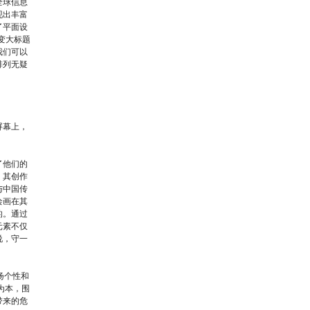
全球信息
现出丰富
了平面设
变大标题
我们可以
排列无疑
屏幕上，
了他们的
，其创作
与中国传
绘画在其
的。通过
元素不仅
说，守一
扬个性和
为本，围
带来的危