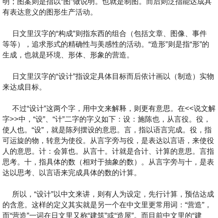
明；图案则是指以“图”做说明。也就是制图。而后则泛指能达成具
有表达意义的图形生产活动。
日文里汉字的“构成”则指东西的组合（包括文章、图像、事件
等等），追求形式的精确性与美感性的活动。“造形”则是指“形”的
生成，也就是环境、形体、形象的营造。
日文里汉字的“设计”指设定具体目标而后依计画以（制造）实物
来达成目标。
不过“设计”这两个字，用中文来解释，则更有意思。在<<说文解
字>>中，“设”、“计”二字的字义如下：设：施陈也，从言役。役，
使人也。“设”，就是陈列摆设的意思。言，指以语言完成。役，指
可运旋的物，转意为使役。从言字旁与役，是表达以言语，来使役
人的意思。计：会算也。从言十。计就是合计、计算的意思。言指
思考。十，指具体的数（相对于抽象的数）。从言字旁与十，是表
达以思考、以言语来完成具体的数的计算。
所以，“设计”以中文来讲，则有人为设定，先行计算，预估达成
的含意。这样的定义其实就是另一个在中文里更常用词：“营造”，
而“营造”一词在日文里又称“建筑”或“造屋”。而目前中文里的“建