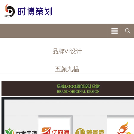
品牌VI设计
五颜九榀