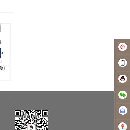
0756-
象广
3835229
1354301
5068046
5068046