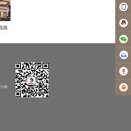
0756-
3835229
1354301
视频
5068046
5068046
地图导
代2楼
航