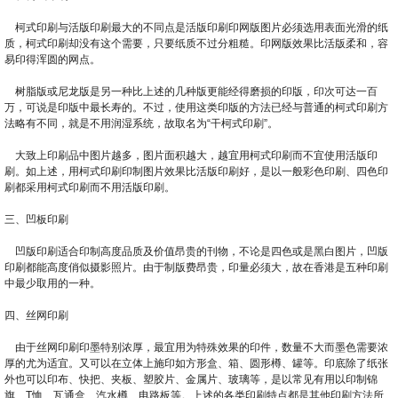
柯式印刷与活版印刷最大的不同点是活版印刷印网版图片必须选用表面光滑的纸
质，柯式印刷却没有这个需要，只要纸质不过分粗糙。印网版效果比活版柔和，容
易印得浑圆的网点。
树脂版或尼龙版是另一种比上述的几种版更能经得磨损的印版，印次可达一百
万，可说是印版中最长寿的。不过，使用这类印版的方法已经与普通的柯式印刷方
法略有不同，就是不用润湿系统，故取名为“干柯式印刷”。
大致上印刷品中图片越多，图片面积越大，越宜用柯式印刷而不宜使用活版印
刷。如上述，用柯式印刷印制图片效果比活版印刷好，是以一般彩色印刷、四色印
刷都采用柯式印刷而不用活版印刷。
三、凹板印刷
凹版印刷适合印制高度品质及价值昂贵的刊物，不论是四色或是黑白图片，凹版
印刷都能高度俏似摄影照片。由于制版费昂贵，印量必须大，故在香港是五种印刷
中最少取用的一种。
四、丝网印刷
由于丝网印刷印墨特别浓厚，最宜用为特殊效果的印件，数量不大而墨色需要浓
厚的尤为适宜。又可以在立体上施印如方形盒、箱、圆形樽、罐等。印底除了纸张
外也可以印布、快把、夹板、塑胶片、金属片、玻璃等，是以常见有用以印制锦
旗、T恤、瓦通盒、汽水樽、电路板等。上述的各类印刷特点都是其他印刷方法所