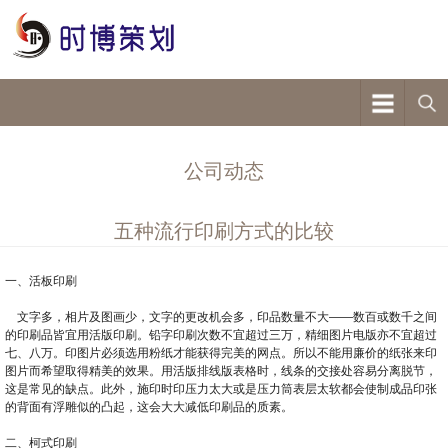
公司动态
五种流行印刷方式的比较
一、活板印刷
文字多，相片及图画少，文字的更改机会多，印品数量不大——数百或数千之间
的印刷品皆宜用活版印刷。铅字印刷次数不宜超过三万，精细图片电版亦不宜超过
七、八万。印图片必须选用粉纸才能获得完美的网点。所以不能用廉价的纸张来印
图片而希望取得精美的效果。用活版排线版表格时，线条的交接处容易分离脱节，
这是常见的缺点。此外，施印时印压力太大或是压力筒表层太软都会使制成品印张
的背面有浮雕似的凸起，这会大大减低印刷品的质素。
二、柯式印刷