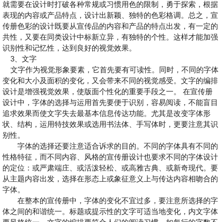
就需要在设计时打破各种常规或习惯用色的限制，勇于探索，根据
表现的内容或产品特点，设计出新颖、独特的色彩格调。总之，宣
传册色彩的设计既要从宣传品的内容和产品的特点出发，有一定的
共性，又要在同类设计中标新立异，有独特的个性。这样才能加强
识别性和记忆性，达到良好的视觉效果。
3、文字
文字作为视觉形象要素，它首先要有可读性。同时，不同的字体
变化和大小及面积的变化，又会带来不同的视觉感受。文字的编排
设计是增强视觉效果，使版面个性化的重要手段之一。 在宣传册
设计中，字体的选择与运用首先要便于识别，容易阅读，不能盲目
追求效果而使文字失去最基本信息传达功能。尤其是改变字体形
状、结构，运用特技效果或选用书法体、手写体时，更要注意其识
别性。
字体的选择还要注意适合诉求的目的。不同的字体具有不同的
性格特征，而不同内容、风格的宣传册设计也要求不同的字体设计
的定位：或严肃端庄、或活泼轻松、或高雅古典、或新奇现代。要
从主题内容出发，选择在形态上或象征意义上与传达内容相吻合的
字体。
在整本的宣传册中，字体的变化不宜过多，要注意所选择的字
体之间的和谐统一。标题或提示性的文字可适当地变化，内文字体