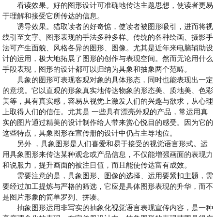
看读效果。好的图形设计可准确地传达主题思想，使读者更易
于理解和接受它所传达的信息。
诱导效果。猎取读者的好奇惦，使读者被图形吸引，进而将视
线引至文字。图形表现的手法多种多样。传统的各种绘画、摄影手
法可产生面貌、风格各异的图形、图像。尤其是近年来电脑辅助设
计的运用，极大地拓展了图形的创作与表现空间。然而无论用什么
手段表现，图形的设计都可以归纳为具象和抽象两个范畴。
具象的图形可表现客观对象的具体形态，同时也能表现出一定
的意境。它以直观的形象真实地传达物象的形态美、质地美、色彩
美等，具有真实感，容易从视觉上激发人们的兴趣与欲求，从心理
上取得人们的信任。尤其是 一些具有漂亮外观的产品，常运用真
实的图片通过精美的设计制作给人带来赏心悦目的感受。因为它的
这些特点，具象图形在宣传册的设计中仍占主导地位。
另外 ，具象图形是人们喜爱和易于接受的视觉语言形式。运
用具象图形来传达某种观念或产品信息，不仅能增强画面的表现力
和说服力，提升画面的被注目值，而且能使传达富有成效。
需要注意的是，具象图形、图像的选择、运用要紧扣主题，需
要经过加工提炼与严格的筛选，它应是具体图形表现的升华，而不
是图片形象的简单罗列、拼凑。
抽象图形运用非写实的抽象化视觉语言表现宣传内容，是一种