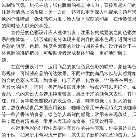
以制造气氛、烘托主题，强化版面的视觉冲击力，直接引起人们的
注意与情感上的反应；另一方面，还可以更为深入地揭示主题与形
象的个性特点，强化感知力度，给人留下深刻的印象，在传递信息
的同时给人以美的享受。
宣传册的色彩设计应从整体出发，注重各构成要素之间色彩关
系的整体统一，以形成能充分体现主题内容的基本色调；进面考虑
色彩的明度、色相、纯度各因素的对比与调各关系。设计者对于主
体色调的准确把握，可帮助读者形成整体印象，更好地理解主
题。
在宣传册设计中，运用商品的象征色及色彩的联想、象征等色
彩规律，可增强商品的传达效果。不同种类的商品常以与其感觉相
吻合的色彩来表现，如食品、电子产品、化妆品、***品等在用色上
有较大的区别；而同一类产品根据其用途、特点还可以再细分。如
食品，总的来说大多选用纯度较高，感觉干净的颜色来表现；其中
红、橙、黄等暖色能较好的表达色、香、味等感觉，引起人的食
欲，故在表现食品方面应用较多；咖啡色常用来表现巧克力或咖啡
等一些苦香味的食品；绿色给人新鲜的感觉，常用来表现蔬菜、瓜
果；蓝色有清凉感，常用来表现冷冻食品、清爽饮料等。
在运用色彩的过程中既要注意典型的共性表现，也要表达自己
的个性。如果所用色彩流于雷同，就失去了新鲜的视觉冲击力。这