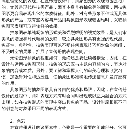
高度理念化的表现。在宣传册设计中，抽象图形的表现范围是很广
的，尤其是现代科技类产品，因其本身具有抽象美的因素，用抽象
图形更容易表现出它的本质特征。此外，对有些形象不佳或无具体
形象的产品，或有些内容与产品用具象图形表现较困难时，采取抽
象图形表现可取得较好的效果。
抽象图表单纯凝练的形式美和强烈鲜明的视觉效果，是人们审
美意的增强和时代精神的反映，较之具象图形具有更强的现代感、
象征性、典型性。抽象表现可以不受任何表现技巧和对象的束缚，
不受时空的局限，扩展了宣传册的表现空间。
无论图形抽象的程度如何，最终还是要让读者接受，因此，在
设计与运用抽象图形时，抽象的形态应与主题内容相吻合，表达对
象的内容或本质。另外，要了解和掌握人们的审美心理和欣赏习
惯，加强针对性和适应性，使抽象图形准确地传递信息并发挥应有
的作用。
具象图形与抽象图形具有各自的优势和局限，因此，在宣传册
设计的过程中，两种表现方式有时会同时出现或以互为融合的方式
出现，如在抽象形式的表现中突出具象的产品。设计时应根据不同
的创意与对象采用不同的表现方式。
2、色彩
在宣传册设计的诸要素中，色彩是一个重要的组成部分。它可