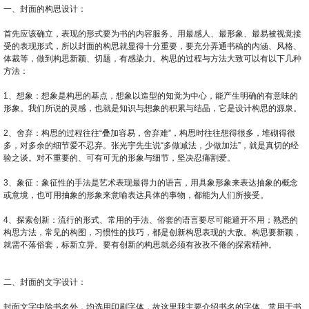
一、封面的构思设计：
首先应该确立，表现的形式要为书的内容服务。用最感人、最形象、最易被视觉接
受的表现形式，所以封面的构思就显得十分重要，要充分弄通书稿的内涵、风格、
体裁等，做到构思新颖、切题，有感染力。构思的过程与方法大致可以有以下几种
方法：
1、想象：想象是构思的基点，想象以造型的知觉为中心，能产生明确的有意味的
形象。我们所说的灵感，也就是知识与想象的积累与结晶，它是设计构思的源泉。
2、舍弃：构思的过程往往“叠加容易，舍弃难”，构思时往往想得很多，堆砌得很
多，对多余的细节爱不忍弃。张光宇先生说“多做减法，少做加法”，就是真切的经
验之谈。对不重要的、可有可无的形象与细节，坚决忍痛割爱。
3、象征：象征性的手法是艺术表现最得力的语言，用具象形象来表达抽象的概念
或意境，也可用抽象的形象来意喻表达具体的事物，都能为人们所接受。
4、探索创新：流行的形式、常用的手法、俗套的语言要尽可能避开不用；熟悉的
构思方法，常见的构图，习惯性的技巧，都是创新构思表现的大敌。构思要新颖，
就需不落俗套，标新立异。要有创新的构思就必须有孜孜不倦的探索精神。
二、封面的文字设计：
封面文字中除书名外，均选用印刷字体，故这里我主要介绍书名的字体。常用于书