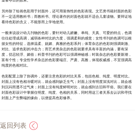
显著夺目的效果。
另外除了绘画色彩用于封面外，还可用装饰性的色彩表现。文艺类书籍封面的色彩
不一定适用教科书；而教科书、理论著作的封面色彩就不适合儿童读物。要辩证地
看待色彩的含义，不能形而上学地使用。
一般来说设计幼儿刊物的色彩，要针对幼儿娇嫩、单纯、天真、可爱的特点，色调
往往处理成高调，减弱各种对比的力度，强调柔和的感觉；女性书刊的色调可以根
据女性的特征，选择温柔、妩媚、典雅的色彩系列；体育杂志的色彩则强调刺激、
对比、追求色彩的冲击力；而艺术类杂志的色彩就要求具有丰富的内涵，要有深
度，切忌轻浮、媚俗；科普书刊的色彩可以强调神秘感；时装杂志的色彩要新潮，
富有个性；专业性学术杂志的色彩要端庄、严肃、高雅，体现权威感，不宜强调高
纯度的色相对比。
色彩配置上除了协调外，还要注意色彩的对比关系，包括色相、纯度、明度对比。
封面上没有色相冷暖对比，就会感到缺乏生气；封面上没有明度深浅对比，就会感
到沉闷而透不过气来；封面上没有纯度鲜明对比，就会感到古旧和平俗。我们要在
封面色彩设计中掌握住明度、纯度、色相的关系，同时用这三者关系去认识和寻找
封面上产生弊端的缘由，以便提高色彩修养。
返回列表