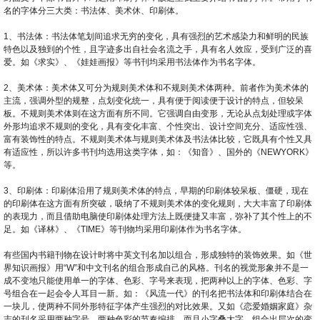
名的字体分三大类：书法体、美术休、印刷体。
1、书法体：书法体笔划间追求无穷的变化，具有强烈的艺术感染力和鲜明的民族
特色以及独到的个性，且字迹多出自社会名流之手，具有名人效应，受到广泛的喜
爱。如《求实》、《娃娃画报》等书刊均采用书法体作为书名字体。
2、美术体：美术体又可分为规则美术体和不规则美术体两种。前者作为美术体的
主流，强调外型的规整，点划变化统一，具有便于阅读便于设计的特点，但较呆
板。不规则美术体则在这方面有所不同。它强调自由变形，无论从点划处理或字体
外形均追求不规则的变化，具有变化丰富、个性突出、设计空间充分、适应性强、
富有装饰性的特点。不规则美术体与规则美术体及书法体比较，它既具有个性又具
有适应性，所以许多书刊均选用这类字体，如：《知音》、国外的《NEWYORK》
等。
3、印刷体：印刷体沿用了规则美术体的特点，早期的印刷体较呆板、僵硬，现在
的印刷体在这方面有所突破，吸纳了不规则美术体的变化规则，大大丰富了印刷体
的表现力，而且借助电脑使印刷体处理方法上既便捷又丰富，弥补了其个性上的不
足。如《译林》、《TIME》等刊物均采用印刷体作为书名字体。
有些国内书籍刊物在设计时将中英文刊名加以组合，形成独特的装饰效果。如《世
界知识画报》用“W”和中文刊名的组合形成自己的风格。刊名的视觉形象并不是一
成不变地只能使用单一的字体、色彩、字号来表现，把两种以上的字体、色彩、字
号组合在一起会令人耳目一新。如：《风流一代》的刊名把书法体和印刷体结合在
一块儿，使两种不同外形特征字体产生强烈的对比效果。又如《恋爱婚姻家庭》杂
志的刊名采用两种字号、两种色彩的节奏编排，而且小字叠大字，组合出层次的变