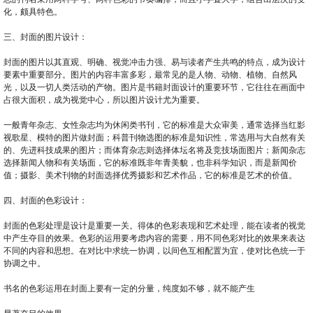
化，颇具特色。
三、封面的图片设计：
封面的图片以其直观、明确、视觉冲击力强、易与读者产生共鸣的特点，成为设计
要素中重要部分。图片的内容丰富多彩，最常见的是人物、动物、植物、自然风
光，以及一切人类活动的产物。图片是书籍封面设计的重要环节，它往往在画面中
占很大面积，成为视觉中心，所以图片设计尤为重要。
一般青年杂志、女性杂志均为休闲类书刊，它的标准是大众审美，通常选择当红影
视歌星、模特的图片做封面；科普刊物选图的标准是知识性，常选用与大自然有关
的、先进科技成果的图片；而体育杂志则选择体坛名将及竞技场面图片；新闻杂志
选择新闻人物和有关场面，它的标准既非年青美貌，也非科学知识，而是新闻价
值；摄影、美术刊物的封面选择优秀摄影和艺术作品，它的标准是艺术的价值。
四、封面的色彩设计：
封面的色彩处理是设计是重要一关。得体的色彩表现和艺术处理，能在读者的视觉
中产生夺目的效果。色彩的运用要考虑内容的需要，用不同色彩对比的效果来表达
不同的内容和思想。在对比中求统一协调，以间色互相配置为宜，使对比色统一于
协调之中。
书名的色彩运用在封面上要有一定的分量，纯度如不够，就不能产生