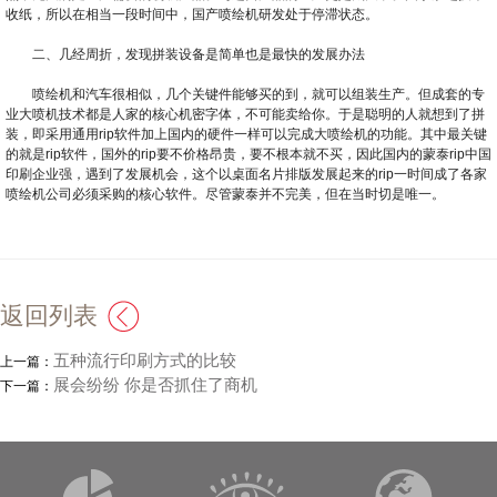
收纸，所以在相当一段时间中，国产喷绘机研发处于停滞状态。
二、几经周折，发现拼装设备是简单也是最快的发展办法
喷绘机和汽车很相似，几个关键件能够买的到，就可以组装生产。但成套的专
业大喷机技术都是人家的核心机密字体，不可能卖给你。于是聪明的人就想到了拼
装，即采用通用rip软件加上国内的硬件一样可以完成大喷绘机的功能。其中最关键
的就是rip软件，国外的rip要不价格昂贵，要不根本就不买，因此国内的蒙泰rip中国
印刷企业强，遇到了发展机会，这个以桌面名片排版发展起来的rip一时间成了各家
喷绘机公司必须采购的核心软件。尽管蒙泰并不完美，但在当时切是唯一。
返回列表
五种流行印刷方式的比较
上一篇：
展会纷纷 你是否抓住了商机
下一篇：